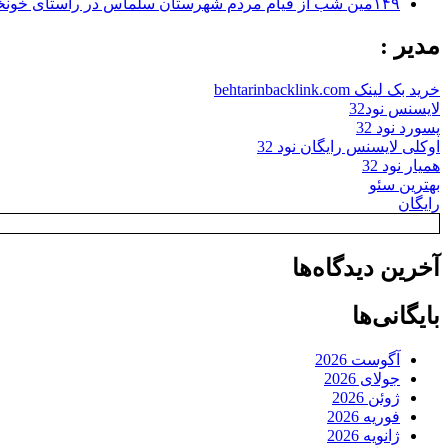
۱۴۹مین شب از قیام مردم شهرستان سلماس در راستای خونخواهی رهبر شهید + تصاویر
مدیر :
خرید بک لینک behtarinbacklink.com
لایسنس نود32
پسورد نود 32
اوکلی لایسنس رایگان نود 32
همیار نود 32
بهترین سئو
رایگان
آخرین دیدگاه‌ها
بایگانی‌ها
آگوست 2026
جولای 2026
ژوئن 2026
فوریه 2026
ژانویه 2026