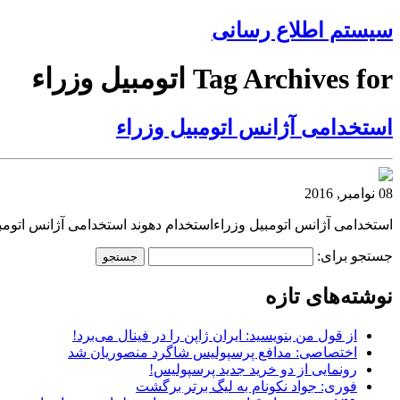
سیستم اطلاع رسانی
Tag Archives for اتومبیل وزراء
استخدامی آژانس اتومبیل وزراء
08 نوامبر, 2016
استخدامی آژانس اتومبیل وزراءاستخدام دهوند استخدامی آژانس اتومبی
جستجو برای:
نوشته‌های تازه
از قول من بنویسید: ایران ژاپن را در فینال می‌برد!
اختصاصی: مدافع پرسپولیس شاگرد منصوریان شد
رونمایی از دو خرید جدید پرسپولیس!
فوری: جواد نکونام به لیگ برتر برگشت