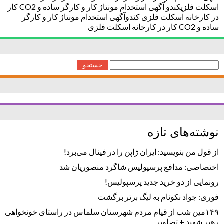
اسکلت فلزیکندو آگهی استخدام مونتاژ کار و کارگر ساده و CO2 کار
در کارخانه اسکلت فلزی کندوآگهی استخدام مونتاژ کار و کارگر
ساده و CO2 کار در کارخانه اسکلت فلزی
جستجو
برای:
نوشته‌های تازه
از قول من بنویسید: ایران ژاپن را در فینال می‌برد!
اختصاصی: مدافع پرسپولیس شاگرد منصوریان شد
رونمایی از دو خرید جدید پرسپولیس!
فوری: جواد نکونام به لیگ برتر برگشت
۱۴۹مین شب از قیام مردم شهرستان سلماس در راستای خونخواهی
رهبر شهید + تصاویر