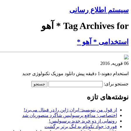
سیستم اطلاع رسانی
Tag Archives for * آهو
استخدامی * آهو *
06 فوریه, 2016
استخدام دهوند-1 دقیقه پیش دانلود موزیک تکنولوژی جدید
جستجو برای:
نوشته‌های تازه
از قول من بنویسید: ایران ژاپن را در فینال می‌برد!
اختصاصی: مدافع پرسپولیس شاگرد منصوریان شد
رونمایی از دو خرید جدید پرسپولیس!
فوری: جواد نکونام به لیگ برتر برگشت