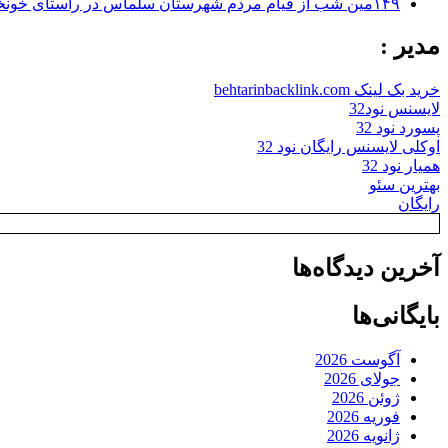
۱۴۹مین شب از قیام مردم شهرستان سلماس در راستای خونخواهی رهبر شهید + تصاویر
مدیر :
خرید بک لینک behtarinbacklink.com
لایسنس نود32
پسورد نود 32
اوکلی لایسنس رایگان نود 32
همیار نود 32
بهترین سئو
رایگان
آخرین دیدگاه‌ها
بایگانی‌ها
آگوست 2026
جولای 2026
ژوئن 2026
فوریه 2026
ژانویه 2026