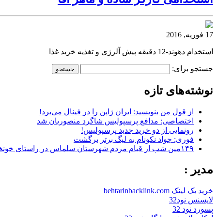
17 فوریه, 2016
استخدام دهوند-12 دقیقه پیش آلرژی و تغذیه خرید غذا
جستجو برای:
نوشته‌های تازه
از قول من بنویسید: ایران ژاپن را در فینال می‌برد!
اختصاصی: مدافع پرسپولیس شاگرد منصوریان شد
رونمایی از دو خرید جدید پرسپولیس!
فوری: جواد نکونام به لیگ برتر برگشت
۱۴۹مین شب از قیام مردم شهرستان سلماس در راستای خونخواهی رهبر شهید + تصاویر
مدیر :
خرید بک لینک behtarinbacklink.com
لایسنس نود32
پسورد نود 32