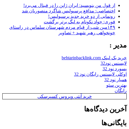
از قول من بنویسید: ایران ژاپن را در فینال می‌برد!
اختصاصی: مدافع پرسپولیس شاگرد منصوریان شد
رونمایی از دو خرید جدید پرسپولیس!
فوری: جواد نکونام به لیگ برتر برگشت
۱۴۹مین شب از قیام مردم شهرستان سلماس در راستای
خونخواهی رهبر شهید + تصاویر
مدیر :
خرید بک لینک behtarinbacklink.com
لایسنس نود32
پسورد نود 32
اوکلی لایسنس رایگان نود 32
همیار نود 32
بهترین سئو
رایگان
خرید آنتی ویروس کسپرسکی
آخرین دیدگاه‌ها
بایگانی‌ها