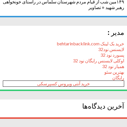
۱۴۹مین شب از قیام مردم شهرستان سلماس در راستای خونخواهی
رهبر شهید + تصاویر
مدیر :
خرید بک لینک behtarinbacklink.com
لایسنس نود32
پسورد نود 32
اوکلی لایسنس رایگان نود 32
همیار نود 32
بهترین سئو
رایگان
خرید آنتی ویروس کسپرسکی
آخرین دیدگاه‌ها