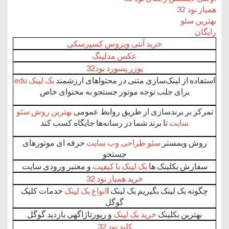
همیار نود 32
بهترین سئو
رایگان
خرید آنتی ویروس کسپرسکی
عکس مدلینگ
یوزر پسورد نود32
استفاده از لینک‌سازی متنی در محتواهای ارزشمند
بک لینک edu
برای جلب توجه موتور جستجو به محتوای خاص
تمرکز بر برندسازی از طریق روابط عمومی
بهترین روش سئو
سایت
تا برند شما در رسانه‌ها جایگاه کسب کند
روش وبمستر
سئو طراحی وب سایت
حرفه ای موتورهای
جستجو
سفارش بکلینک ها
بک لینک با کیفیت
و معتبر ورودی سایت
خرید همیار نود 32
چگونه بک لینک بگیریم بک لینک ا
انواع بک لینک
خدمات کلیک
گوگل
بهترین بکلینک
خرید بک لینک
و رپورتاژاگهی بازدید گوگل
کلید نود 32