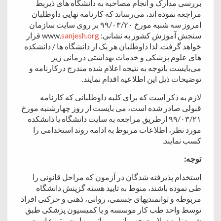
بررسی مدارک و انجام مصاحبه به دانشگاه های ذیربط
مراجعه نموده اند، می‌رساند که کارنامه نهایی داوطلبان
امروز سه شنبه مورخ ۹۹/۰۳/۲۰ بر روی سایت سازمان
‌سنجش آموزش کشور به نشانی: www.
sanjesh.org
قرار
خواهد گرفت. لذا داوطلبان هر یک از دانشگاه ها / دانشکده
های علوم پزشکی و خدمات بهداشتی درمانی زیر
می‌بایست باتوجه به نتیجه اعلام شده مندرج درکارنامه و
توضیحات ذیل این اطلاعیه اقدام نمایند.
لازم به ذکر است که برای کلیه داوطلبانی که کارنامه
قبولی صادر شده است، می بایست از روز چهارشنبه مورخ
۹۹/۰۳/۲۱ ازطریق مراجعه به سایت دانشگاه یا دانشکده
مورد نظر، اطلاعات مربوط به ادامه روند استخدامی را
کسب نمایند.
توجه:
استخدام پذیرفته شدگان در آزمون که مراحل قانونی را
طی نموده باشند، منوط به تایید هسته گزینش دانشگاه
مربوطه و توانمندی­های جسمی، روانی، ذهنی و حرکتی افراد
توسط واحد طب کار موسسه و یا کمیسیون پزشکی طبق
شیوه نامه سلامت جسمانی و روانی وزارت متبوع است.