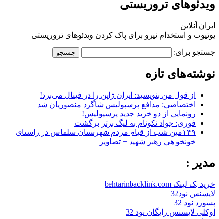
ویدئوهای تروریستی
ایران آنلاین
یوتیوب و استخدام نیرو برای پاک کردن ویدئوهای تروریستی
جستجو برای:
نوشته‌های تازه
از قول من بنویسید: ایران ژاپن را در فینال می‌برد!
اختصاصی: مدافع پرسپولیس شاگرد منصوریان شد
رونمایی از دو خرید جدید پرسپولیس!
فوری: جواد نکونام به لیگ برتر برگشت
۱۴۹مین شب از قیام مردم شهرستان سلماس در راستای
خونخواهی رهبر شهید + تصاویر
مدیر :
خرید بک لینک behtarinbacklink.com
لایسنس نود32
پسورد نود 32
اوکلی لایسنس رایگان نود 32