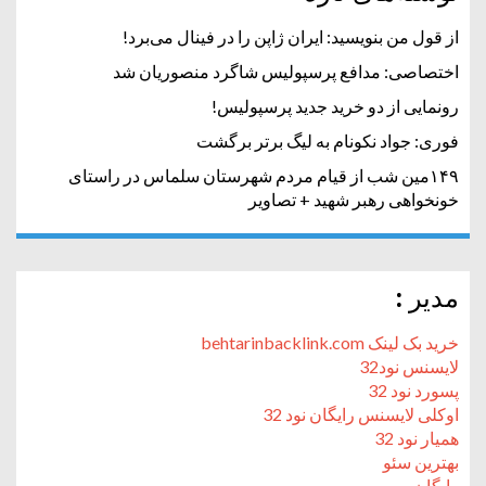
از قول من بنویسید: ایران ژاپن را در فینال می‌برد!
اختصاصی: مدافع پرسپولیس شاگرد منصوریان شد
رونمایی از دو خرید جدید پرسپولیس!
فوری: جواد نکونام به لیگ برتر برگشت
۱۴۹مین شب از قیام مردم شهرستان سلماس در راستای
خونخواهی رهبر شهید + تصاویر
مدیر :
خرید بک لینک behtarinbacklink.com
لایسنس نود32
پسورد نود 32
اوکلی لایسنس رایگان نود 32
همیار نود 32
بهترین سئو
رایگان