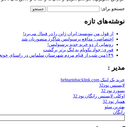
جستجو برای:
نوشته‌های تازه
از قول من بنویسید: ایران ژاپن را در فینال می‌برد!
اختصاصی: مدافع پرسپولیس شاگرد منصوریان شد
رونمایی از دو خرید جدید پرسپولیس!
فوری: جواد نکونام به لیگ برتر برگشت
۱۴۹مین شب از قیام مردم شهرستان سلماس در راستای خونخواهی رهبر شهید + تصاویر
مدیر :
خرید بک لینک behtarinbacklink.com
لایسنس نود32
پسورد نود 32
اوکلی لایسنس رایگان نود 32
همیار نود 32
بهترین سئو
رایگان