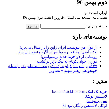
دوم بهمن 96
ایران استخدام
هفته نامه استخدامی استان قزوین | هفته دوم بهمن 96
جستجو برای:
نوشته‌های تازه
از قول من بنویسید: ایران ژاپن را در فینال می‌برد!
اختصاصی: مدافع پرسپولیس شاگرد منصوریان شد
رونمایی از دو خرید جدید پرسپولیس!
فوری: جواد نکونام به لیگ برتر برگشت
۱۴۹مین شب از قیام مردم شهرستان سلماس در راستای
خونخواهی رهبر شهید + تصاویر
مدیر :
خرید بک لینک behtarinbacklink.com
لایسنس نود32
پسورد نود 32
اوکلی لایسنس رایگان نود 32