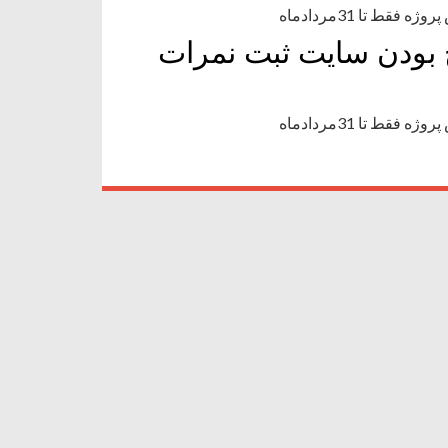
ط تا 31مردادماه
ح بودن سايت ثبت نمرات
ط تا 31مردادماه