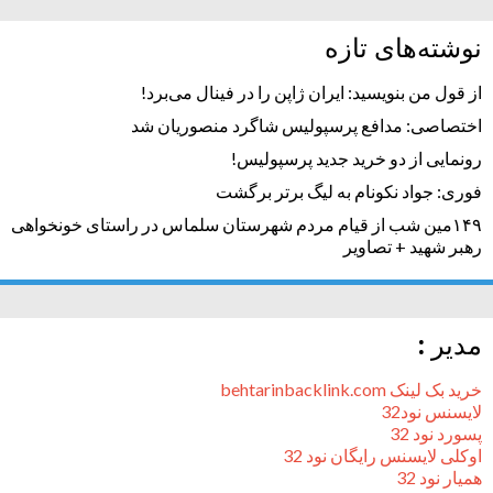
نوشته‌های تازه
از قول من بنویسید: ایران ژاپن را در فینال می‌برد!
اختصاصی: مدافع پرسپولیس شاگرد منصوریان شد
رونمایی از دو خرید جدید پرسپولیس!
فوری: جواد نکونام به لیگ برتر برگشت
۱۴۹مین شب از قیام مردم شهرستان سلماس در راستای خونخواهی
رهبر شهید + تصاویر
مدیر :
خرید بک لینک behtarinbacklink.com
لایسنس نود32
پسورد نود 32
اوکلی لایسنس رایگان نود 32
همیار نود 32