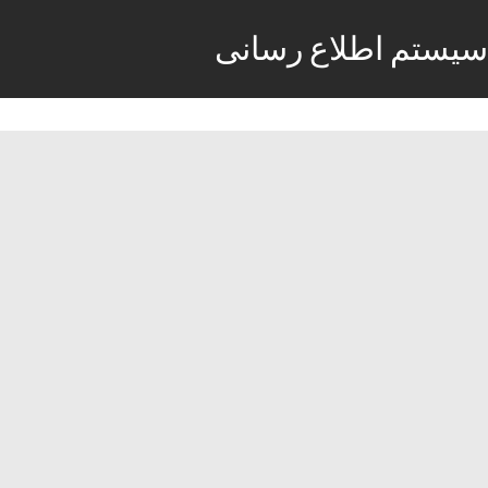
سیستم اطلاع رسانی
شروع تكميل ثبت نام پذيرفته شدگان رشته
های بدون آزمون نيمسال دوم 96-95
دانشگاه ازاد اسلامی مشهد از سه شنبه دوم
شهريور
22 آگوست, 2016