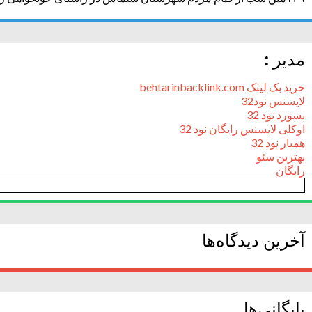
مدیر :
خرید بک لینک behtarinbacklink.com
لایسنس نود32
پسورد نود 32
اوکلی لایسنس رایگان نود 32
همیار نود 32
بهترین سئو
رایگان
آخرین دیدگاه‌ها
بایگانی‌ها