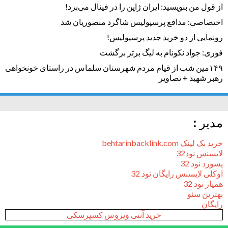
از قول من بنویسید: ایران ژاپن را در فینال می‌برد!
اختصاصی: مدافع پرسپولیس شاگرد منصوریان شد
رونمایی از دو خرید جدید پرسپولیس!
فوری: جواد نکونام به لیگ برتر برگشت
۱۴۹مین شب از قیام مردم شهرستان سلماس در راستای خونخواهی
رهبر شهید + تصاویر
مدیر :
خرید بک لینک behtarinbacklink.com
لایسنس نود32
پسورد نود 32
اوکلی لایسنس رایگان نود 32
همیار نود 32
بهترین سئو
رایگان
خرید آنتی ویروس کسپرسکی