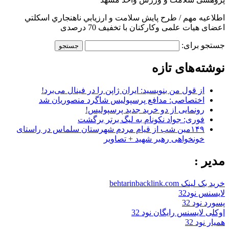
اطلاعیه مهم / طرح پايش سلامت و ارزيابي ناهنجاري اسكلتي
اعضای هیات علمی وكاركنان با تخفیف 70 درصدی
جستجو برای:
نوشته‌های تازه
از قول من بنویسید: ایران ژاپن را در فینال می‌برد!
اختصاصی: مدافع پرسپولیس شاگرد منصوریان شد
رونمایی از دو خرید جدید پرسپولیس!
فوری: جواد نکونام به لیگ برتر برگشت
۱۴۹مین شب از قیام مردم شهرستان سلماس در راستای
خونخواهی رهبر شهید + تصاویر
مدیر :
خرید بک لینک behtarinbacklink.com
لایسنس نود32
پسورد نود 32
اوکلی لایسنس رایگان نود 32
همیار نود 32