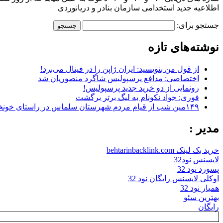
اطلاعیه جدید استخدامی سازمان بنادر و دریانوردی
جستجو برای:
نوشته‌های تازه
از قول من بنویسید: ایران ژاپن را در فینال می‌برد!
اختصاصی: مدافع پرسپولیس شاگرد منصوریان شد
رونمایی از دو خرید جدید پرسپولیس!
فوری: جواد نکونام به لیگ برتر برگشت
۱۴۹مین شب از قیام مردم شهرستان سلماس در راستای خونخواهی رهبر شهید + تصاویر
مدیر :
خرید بک لینک behtarinbacklink.com
لایسنس نود32
پسورد نود 32
اوکلی لایسنس رایگان نود 32
همیار نود 32
بهترین سئو
رایگان