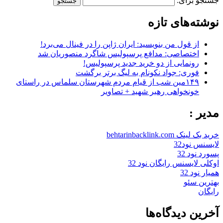
جستجو برای:
نوشته‌های تازه
از قول من بنویسید: ایران ژاپن را در فینال می‌برد!
اختصاصی: مدافع پرسپولیس شاگرد منصوریان شد
رونمایی از دو خرید جدید پرسپولیس!
فوری: جواد نکونام به لیگ برتر برگشت
۱۴۹مین شب از قیام مردم شهرستان سلماس در راستای
خونخواهی رهبر شهید + تصاویر
مدیر :
خرید بک لینک behtarinbacklink.com
لایسنس نود32
پسورد نود 32
اوکلی لایسنس رایگان نود 32
همیار نود 32
بهترین سئو
رایگان
آخرین دیدگاه‌ها