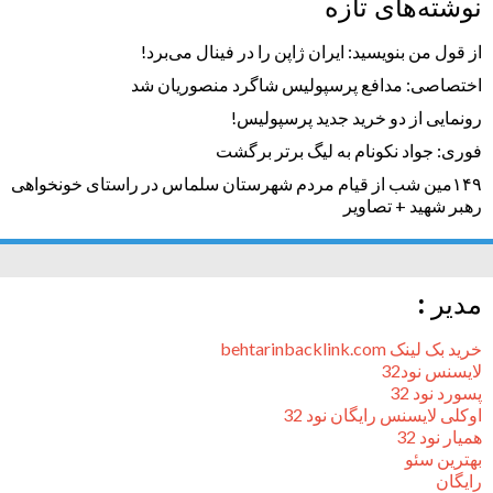
نوشته‌های تازه
از قول من بنویسید: ایران ژاپن را در فینال می‌برد!
اختصاصی: مدافع پرسپولیس شاگرد منصوریان شد
رونمایی از دو خرید جدید پرسپولیس!
فوری: جواد نکونام به لیگ برتر برگشت
۱۴۹مین شب از قیام مردم شهرستان سلماس در راستای خونخواهی
رهبر شهید + تصاویر
مدیر :
خرید بک لینک behtarinbacklink.com
لایسنس نود32
پسورد نود 32
اوکلی لایسنس رایگان نود 32
همیار نود 32
بهترین سئو
رایگان