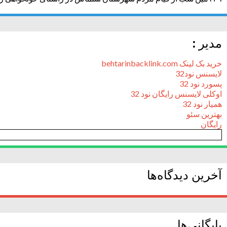
مدیر :
خرید بک لینک behtarinbacklink.com
لایسنس نود32
پسورد نود 32
اوکلی لایسنس رایگان نود 32
همیار نود 32
بهترین سئو
رایگان
آخرین دیدگاه‌ها
بایگانی‌ها