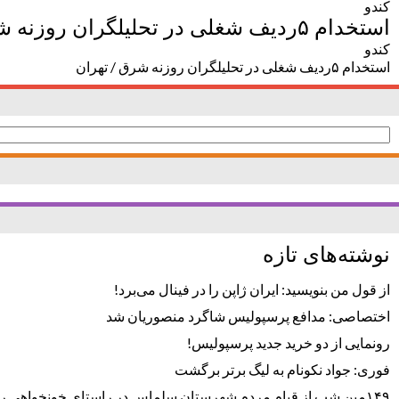
کندو
استخدام ۵ردیف شغلی در تحلیلگران روزنه شرق / تهران
کندو
استخدام ۵ردیف شغلی در تحلیلگران روزنه شرق / تهران
جستجو
برای:
نوشته‌های تازه
از قول من بنویسید: ایران ژاپن را در فینال می‌برد!
اختصاصی: مدافع پرسپولیس شاگرد منصوریان شد
رونمایی از دو خرید جدید پرسپولیس!
فوری: جواد نکونام به لیگ برتر برگشت
۱۴۹مین شب از قیام مردم شهرستان سلماس در راستای خونخواهی رهبر شهید + تصاویر