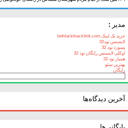
مدیر :
خرید بک لینک behtarinbacklink.com
لایسنس نود32
پسورد نود 32
اوکلی لایسنس رایگان نود 32
همیار نود 32
بهترین سئو
رایگان
آخرین دیدگاه‌ها
بایگانی‌ها