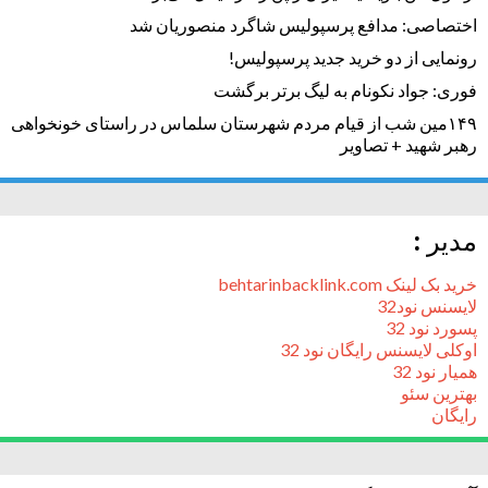
اختصاصی: مدافع پرسپولیس شاگرد منصوریان شد
رونمایی از دو خرید جدید پرسپولیس!
فوری: جواد نکونام به لیگ برتر برگشت
۱۴۹مین شب از قیام مردم شهرستان سلماس در راستای خونخواهی
رهبر شهید + تصاویر
مدیر :
خرید بک لینک behtarinbacklink.com
لایسنس نود32
پسورد نود 32
اوکلی لایسنس رایگان نود 32
همیار نود 32
بهترین سئو
رایگان