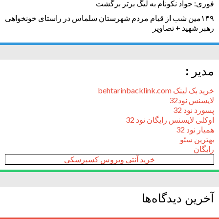
فوری: جواد نکونام به لیگ برتر برگشت
۱۴۹مین شب از قیام مردم شهرستان سلماس در راستای خونخواهی
رهبر شهید + تصاویر
مدیر :
خرید بک لینک behtarinbacklink.com
لایسنس نود32
پسورد نود 32
اوکلی لایسنس رایگان نود 32
همیار نود 32
بهترین سئو
رایگان
خرید آنتی ویروس کسپرسکی
آخرین دیدگاه‌ها