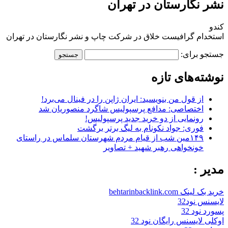
نشر نگارستان در تهران
کندو
استخدام گرافیست خلاق در شرکت چاپ و نشر نگارستان در تهران
جستجو برای:
نوشته‌های تازه
از قول من بنویسید: ایران ژاپن را در فینال می‌برد!
اختصاصی: مدافع پرسپولیس شاگرد منصوریان شد
رونمایی از دو خرید جدید پرسپولیس!
فوری: جواد نکونام به لیگ برتر برگشت
۱۴۹مین شب از قیام مردم شهرستان سلماس در راستای
خونخواهی رهبر شهید + تصاویر
مدیر :
خرید بک لینک behtarinbacklink.com
لایسنس نود32
پسورد نود 32
اوکلی لایسنس رایگان نود 32