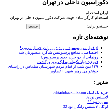
دکوراسیون داخلی در تهران
ایران استخدام
استخدام کارگر ساده جهت شرکت دکوراسیون داخلی در تهران
جستجو برای:
نوشته‌های تازه
از قول من بنویسید: ایران ژاپن را در فینال می‌برد!
اختصاصی: مدافع پرسپولیس شاگرد منصوریان شد
رونمایی از دو خرید جدید پرسپولیس!
فوری: جواد نکونام به لیگ برتر برگشت
۱۴۹مین شب از قیام مردم شهرستان سلماس در راستای
خونخواهی رهبر شهید + تصاویر
مدیر :
خرید بک لینک behtarinbacklink.com
لایسنس نود32
پسورد نود 32
اوکلی لایسنس رایگان نود 32