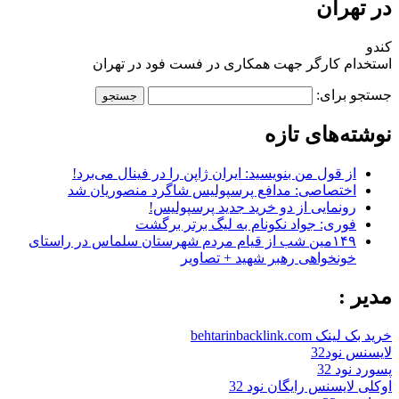
در تهران
کندو
استخدام کارگر جهت همکاری در فست فود در تهران
جستجو برای:
نوشته‌های تازه
از قول من بنویسید: ایران ژاپن را در فینال می‌برد!
اختصاصی: مدافع پرسپولیس شاگرد منصوریان شد
رونمایی از دو خرید جدید پرسپولیس!
فوری: جواد نکونام به لیگ برتر برگشت
۱۴۹مین شب از قیام مردم شهرستان سلماس در راستای
خونخواهی رهبر شهید + تصاویر
مدیر :
خرید بک لینک behtarinbacklink.com
لایسنس نود32
پسورد نود 32
اوکلی لایسنس رایگان نود 32