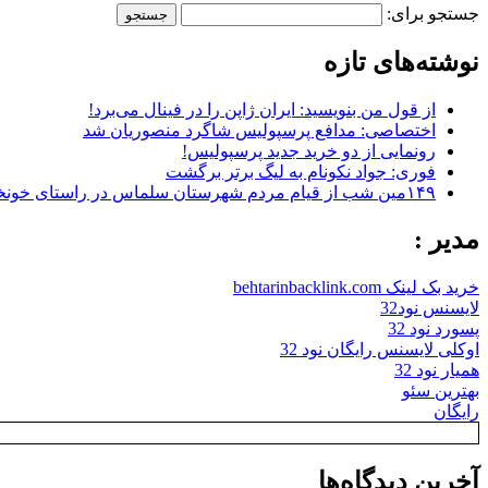
جستجو برای:
نوشته‌های تازه
از قول من بنویسید: ایران ژاپن را در فینال می‌برد!
اختصاصی: مدافع پرسپولیس شاگرد منصوریان شد
رونمایی از دو خرید جدید پرسپولیس!
فوری: جواد نکونام به لیگ برتر برگشت
۱۴۹مین شب از قیام مردم شهرستان سلماس در راستای خونخواهی رهبر شهید + تصاویر
مدیر :
خرید بک لینک behtarinbacklink.com
لایسنس نود32
پسورد نود 32
اوکلی لایسنس رایگان نود 32
همیار نود 32
بهترین سئو
رایگان
آخرین دیدگاه‌ها