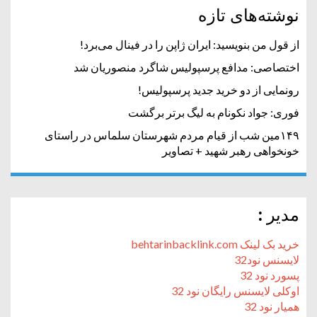
نوشته‌های تازه
از قول من بنویسید: ایران ژاپن را در فینال می‌برد!
اختصاصی: مدافع پرسپولیس شاگرد منصوریان شد
رونمایی از دو خرید جدید پرسپولیس!
فوری: جواد نکونام به لیگ برتر برگشت
۱۴۹مین شب از قیام مردم شهرستان سلماس در راستای
خونخواهی رهبر شهید + تصاویر
مدیر :
خرید بک لینک behtarinbacklink.com
لایسنس نود32
پسورد نود 32
اوکلی لایسنس رایگان نود 32
همیار نود 32