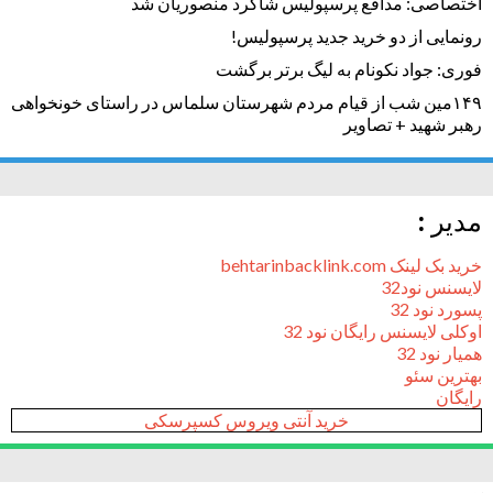
اختصاصی: مدافع پرسپولیس شاگرد منصوریان شد
رونمایی از دو خرید جدید پرسپولیس!
فوری: جواد نکونام به لیگ برتر برگشت
۱۴۹مین شب از قیام مردم شهرستان سلماس در راستای خونخواهی
رهبر شهید + تصاویر
مدیر :
خرید بک لینک behtarinbacklink.com
لایسنس نود32
پسورد نود 32
اوکلی لایسنس رایگان نود 32
همیار نود 32
بهترین سئو
رایگان
خرید آنتی ویروس کسپرسکی