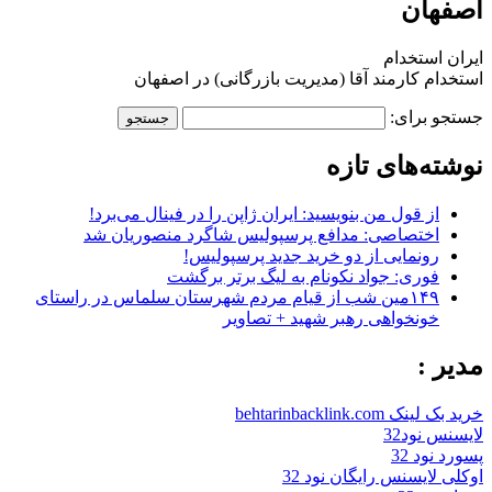
اصفهان
ایران استخدام
استخدام کارمند آقا (مدیریت بازرگانی) در اصفهان
جستجو برای:
نوشته‌های تازه
از قول من بنویسید: ایران ژاپن را در فینال می‌برد!
اختصاصی: مدافع پرسپولیس شاگرد منصوریان شد
رونمایی از دو خرید جدید پرسپولیس!
فوری: جواد نکونام به لیگ برتر برگشت
۱۴۹مین شب از قیام مردم شهرستان سلماس در راستای
خونخواهی رهبر شهید + تصاویر
مدیر :
خرید بک لینک behtarinbacklink.com
لایسنس نود32
پسورد نود 32
اوکلی لایسنس رایگان نود 32