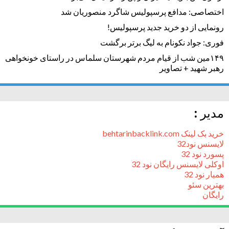
اختصاصی: مدافع پرسپولیس شاگرد منصوریان شد
رونمایی از دو خرید جدید پرسپولیس!
فوری: جواد نکونام به لیگ برتر برگشت
۱۴۹مین شب از قیام مردم شهرستان سلماس در راستای خونخواهی
رهبر شهید + تصاویر
مدیر :
خرید بک لینک behtarinbacklink.com
لایسنس نود32
پسورد نود 32
اوکلی لایسنس رایگان نود 32
همیار نود 32
بهترین سئو
رایگان