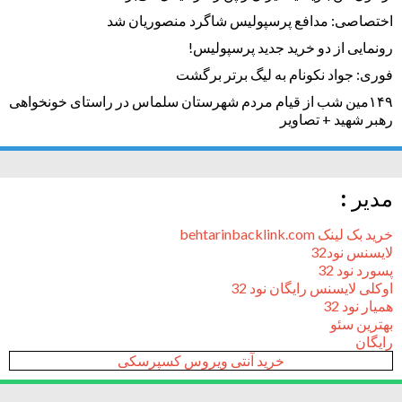
اختصاصی: مدافع پرسپولیس شاگرد منصوریان شد
رونمایی از دو خرید جدید پرسپولیس!
فوری: جواد نکونام به لیگ برتر برگشت
۱۴۹مین شب از قیام مردم شهرستان سلماس در راستای خونخواهی
رهبر شهید + تصاویر
مدیر :
خرید بک لینک behtarinbacklink.com
لایسنس نود32
پسورد نود 32
اوکلی لایسنس رایگان نود 32
همیار نود 32
بهترین سئو
رایگان
خرید آنتی ویروس کسپرسکی