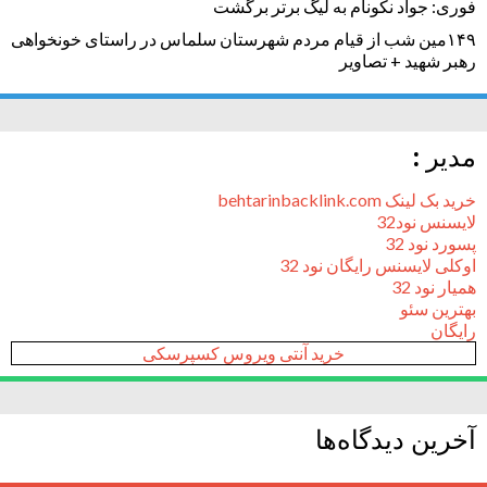
فوری: جواد نکونام به لیگ برتر برگشت
۱۴۹مین شب از قیام مردم شهرستان سلماس در راستای خونخواهی
رهبر شهید + تصاویر
مدیر :
خرید بک لینک behtarinbacklink.com
لایسنس نود32
پسورد نود 32
اوکلی لایسنس رایگان نود 32
همیار نود 32
بهترین سئو
رایگان
خرید آنتی ویروس کسپرسکی
آخرین دیدگاه‌ها