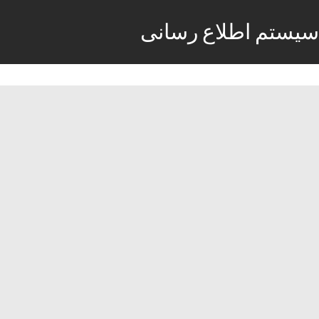
سیستم اطلاع رسانی
استخدام کارآموز برنامه نویسی با حقوق
خانم درشرکت هومان ژیوار
21 دسامبر, 2017
دسامبر 21, 2017
شرکت