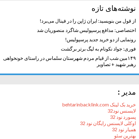
نوشته‌های تازه
از قول من بنویسید: ایران ژاپن را در فینال می‌برد!
اختصاصی: مدافع پرسپولیس شاگرد منصوریان شد
رونمایی از دو خرید جدید پرسپولیس!
فوری: جواد نکونام به لیگ برتر برگشت
۱۴۹مین شب از قیام مردم شهرستان سلماس در راستای خونخواهی
رهبر شهید + تصاویر
مدیر :
خرید بک لینک behtarinbacklink.com
لایسنس نود32
پسورد نود 32
اوکلی لایسنس رایگان نود 32
همیار نود 32
بهترین سئو