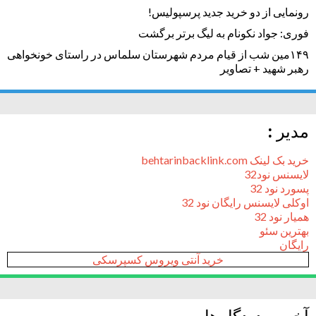
رونمایی از دو خرید جدید پرسپولیس!
فوری: جواد نکونام به لیگ برتر برگشت
۱۴۹مین شب از قیام مردم شهرستان سلماس در راستای خونخواهی
رهبر شهید + تصاویر
مدیر :
خرید بک لینک behtarinbacklink.com
لایسنس نود32
پسورد نود 32
اوکلی لایسنس رایگان نود 32
همیار نود 32
بهترین سئو
رایگان
خرید آنتی ویروس کسپرسکی