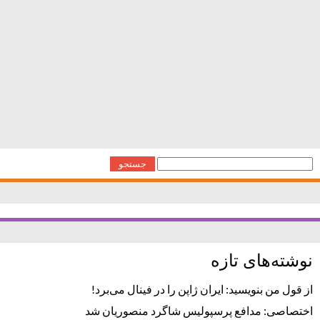
رستوران
,
رستوران و
,
سایت استخدام
,
موتوری
,
موتوری در
,
موتوری
رستوران
ایران استخدام-2 دقیقه پیش
باشگاه خبری ورزشی
نخبگان
جستجو
برای:
نوشته‌های تازه
از قول من بنویسید: ایران ژاپن را در فینال می‌برد!
اختصاصی: مدافع پرسپولیس شاگرد منصوریان شد