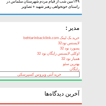
۱۴۹مین شب از قیام مردم شهرستان سلماس در
راستای خونخواهی رهبر شهید + تصاویر
مدیر :
خرید بک لینک behtarinbacklink.com
لایسنس نود32
پسورد نود 32
اوکلی لایسنس رایگان نود 32
همیار نود 32
بهترین سئو
رایگان
خرید آنتی ویروس کسپرسکی
آخرین دیدگاه‌ها