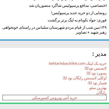
اختصاصی: مدافع پرسپولیس شاگرد منصوریان شد
رونمایی از دو خرید جدید پرسپولیس!
فوری: جواد نکونام به لیگ برتر برگشت
۱۴۹مین شب از قیام مردم شهرستان سلماس در راستای خونخواهی
رهبر شهید + تصاویر
مدیر :
خرید بک لینک behtarinbacklink.com
لایسنس نود32
پسورد نود 32
اوکلی لایسنس رایگان نود 32
همیار نود 32
بهترین سئو
رایگان
خرید آنتی ویروس کسپرسکی