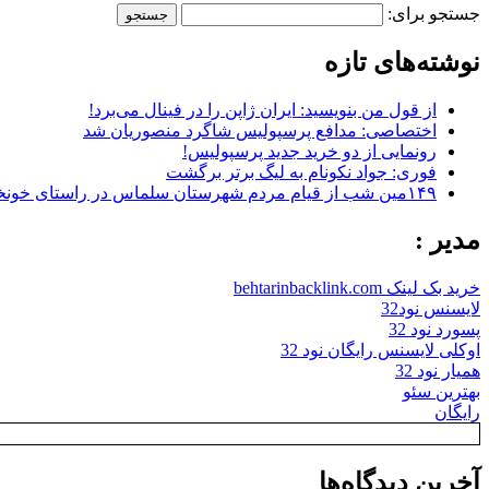
جستجو برای:
نوشته‌های تازه
از قول من بنویسید: ایران ژاپن را در فینال می‌برد!
اختصاصی: مدافع پرسپولیس شاگرد منصوریان شد
رونمایی از دو خرید جدید پرسپولیس!
فوری: جواد نکونام به لیگ برتر برگشت
۱۴۹مین شب از قیام مردم شهرستان سلماس در راستای خونخواهی رهبر شهید + تصاویر
مدیر :
خرید بک لینک behtarinbacklink.com
لایسنس نود32
پسورد نود 32
اوکلی لایسنس رایگان نود 32
همیار نود 32
بهترین سئو
رایگان
آخرین دیدگاه‌ها