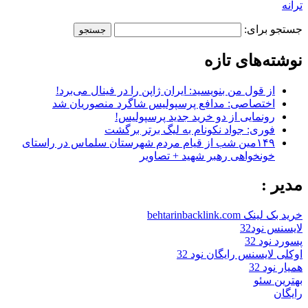
ترانه
جستجو برای:
نوشته‌های تازه
از قول من بنویسید: ایران ژاپن را در فینال می‌برد!
اختصاصی: مدافع پرسپولیس شاگرد منصوریان شد
رونمایی از دو خرید جدید پرسپولیس!
فوری: جواد نکونام به لیگ برتر برگشت
۱۴۹مین شب از قیام مردم شهرستان سلماس در راستای
خونخواهی رهبر شهید + تصاویر
مدیر :
خرید بک لینک behtarinbacklink.com
لایسنس نود32
پسورد نود 32
اوکلی لایسنس رایگان نود 32
همیار نود 32
بهترین سئو
رایگان