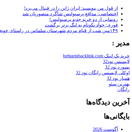
از قول من بنویسید: ایران ژاپن را در فینال می‌برد!
اختصاصی: مدافع پرسپولیس شاگرد منصوریان شد
رونمایی از دو خرید جدید پرسپولیس!
فوری: جواد نکونام به لیگ برتر برگشت
۱۴۹مین شب از قیام مردم شهرستان سلماس در راستای خونخواهی رهبر شهید + تصاویر
مدیر :
خرید بک لینک behtarinbacklink.com
لایسنس نود32
پسورد نود 32
اوکلی لایسنس رایگان نود 32
همیار نود 32
بهترین سئو
رایگان
آخرین دیدگاه‌ها
بایگانی‌ها
آگوست 2026