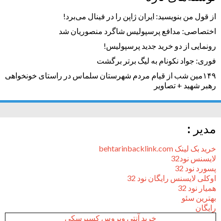
از قول من بنویسید: ایران ژاپن را در فینال می‌برد!
اختصاصی: مدافع پرسپولیس شاگرد منصوریان شد
رونمایی از دو خرید جدید پرسپولیس!
فوری: جواد نکونام به لیگ برتر برگشت
۱۴۹مین شب از قیام مردم شهرستان سلماس در راستای خونخواهی
رهبر شهید + تصاویر
مدیر :
خرید بک لینک behtarinbacklink.com
لایسنس نود32
پسورد نود 32
اوکلی لایسنس رایگان نود 32
همیار نود 32
بهترین سئو
رایگان
خرید آنتی ویروس کسپرسکی