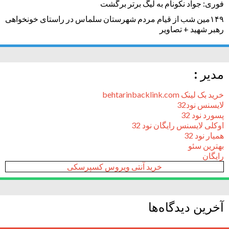
فوری: جواد نکونام به لیگ برتر برگشت
۱۴۹مین شب از قیام مردم شهرستان سلماس در راستای خونخواهی
رهبر شهید + تصاویر
مدیر :
خرید بک لینک behtarinbacklink.com
لایسنس نود32
پسورد نود 32
اوکلی لایسنس رایگان نود 32
همیار نود 32
بهترین سئو
رایگان
خرید آنتی ویروس کسپرسکی
آخرین دیدگاه‌ها