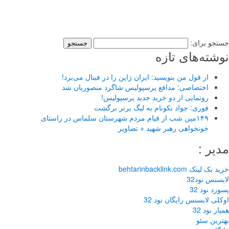
به یک نفر فتوشاپ کار بصورت نیمه وقت در بجنورد نیازمندیم. تلفن:
۰۹۱۵۳۱۱۵۰۷۶
استخدامی
جستجو برای:
نوشته‌های تازه
از قول من بنویسید: ایران ژاپن را در فینال می‌برد!
اختصاصی: مدافع پرسپولیس شاگرد منصوریان شد
رونمایی از دو خرید جدید پرسپولیس!
فوری: جواد نکونام به لیگ برتر برگشت
۱۴۹مین شب از قیام مردم شهرستان سلماس در راستای
خونخواهی رهبر شهید + تصاویر
مدیر :
خرید بک لینک behtarinbacklink.com
لایسنس نود32
پسورد نود 32
اوکلی لایسنس رایگان نود 32
همیار نود 32
بهترین سئو