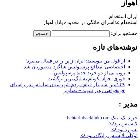
اهواز
ایران استخدام
استخدام غذاسرای خانگی در محدوده پادادِ اهواز
جستجو برای:
نوشته‌های تازه
از قول من بنویسید: ایران ژاپن را در فینال می‌برد!
اختصاصی: مدافع پرسپولیس شاگرد منصوریان شد
رونمایی از دو خرید جدید پرسپولیس!
فوری: جواد نکونام به لیگ برتر برگشت
۱۴۹مین شب از قیام مردم شهرستان سلماس در راستای
خونخواهی رهبر شهید + تصاویر
مدیر :
خرید بک لینک behtarinbacklink.com
لایسنس نود32
پسورد نود 32
اوکلی لایسنس رایگان نود 32