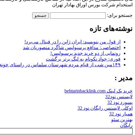
استخدام شرکت بورس اوراق بهادار تهران
جستجو برای:
نوشته‌های تازه
از قول من بنویسید: ایران ژاپن را در فینال می‌برد!
اختصاصی: مدافع پرسپولیس شاگرد منصوریان شد
رونمایی از دو خرید جدید پرسپولیس!
فوری: جواد نکونام به لیگ برتر برگشت
۱۴۹مین شب از قیام مردم شهرستان سلماس در راستای خونخواهی رهبر شهید + تصاویر
مدیر :
خرید بک لینک behtarinbacklink.com
لایسنس نود32
پسورد نود 32
اوکلی لایسنس رایگان نود 32
همیار نود 32
بهترین سئو
رایگان