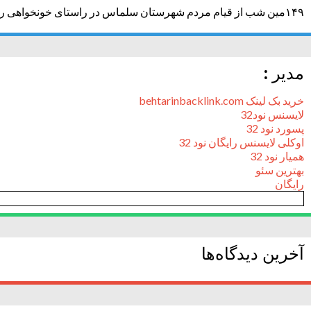
۱۴۹مین شب از قیام مردم شهرستان سلماس در راستای خونخواهی رهبر شهید + تصاویر
مدیر :
خرید بک لینک behtarinbacklink.com
لایسنس نود32
پسورد نود 32
اوکلی لایسنس رایگان نود 32
همیار نود 32
بهترین سئو
رایگان
آخرین دیدگاه‌ها