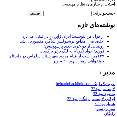
استخدام سازمان نظام مهندسی
جستجو برای:
نوشته‌های تازه
از قول من بنویسید: ایران ژاپن را در فینال می‌برد!
اختصاصی: مدافع پرسپولیس شاگرد منصوریان شد
رونمایی از دو خرید جدید پرسپولیس!
فوری: جواد نکونام به لیگ برتر برگشت
۱۴۹مین شب از قیام مردم شهرستان سلماس در راستای
خونخواهی رهبر شهید + تصاویر
مدیر :
خرید بک لینک behtarinbacklink.com
لایسنس نود32
پسورد نود 32
اوکلی لایسنس رایگان نود 32
همیار نود 32
بهترین سئو
رایگان