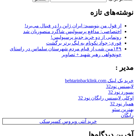
نوشته‌های تازه
از قول من بنویسید: ایران ژاپن را در فینال می‌برد!
اختصاصی: مدافع پرسپولیس شاگرد منصوریان شد
رونمایی از دو خرید جدید پرسپولیس!
فوری: جواد نکونام به لیگ برتر برگشت
۱۴۹مین شب از قیام مردم شهرستان سلماس در راستای
خونخواهی رهبر شهید + تصاویر
مدیر :
خرید بک لینک behtarinbacklink.com
لایسنس نود32
پسورد نود 32
اوکلی لایسنس رایگان نود 32
همیار نود 32
بهترین سئو
رایگان
خرید آنتی ویروس کسپرسکی
آخرین دیدگاه‌ها