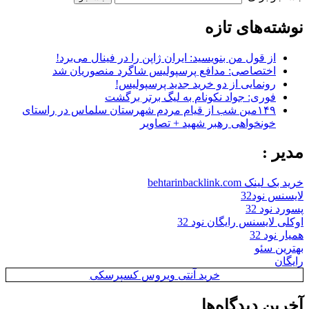
نوشته‌های تازه
از قول من بنویسید: ایران ژاپن را در فینال می‌برد!
اختصاصی: مدافع پرسپولیس شاگرد منصوریان شد
رونمایی از دو خرید جدید پرسپولیس!
فوری: جواد نکونام به لیگ برتر برگشت
۱۴۹مین شب از قیام مردم شهرستان سلماس در راستای
خونخواهی رهبر شهید + تصاویر
مدیر :
خرید بک لینک behtarinbacklink.com
لایسنس نود32
پسورد نود 32
اوکلی لایسنس رایگان نود 32
همیار نود 32
بهترین سئو
رایگان
خرید آنتی ویروس کسپرسکی
آخرین دیدگاه‌ها