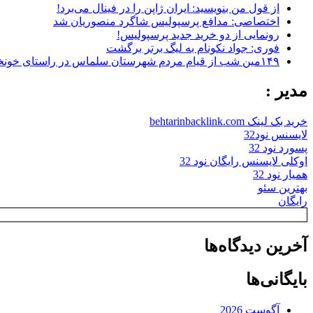
از قول من بنویسید: ایران ژاپن را در فینال می‌برد!
اختصاصی: مدافع پرسپولیس شاگرد منصوریان شد
رونمایی از دو خرید جدید پرسپولیس!
فوری: جواد نکونام به لیگ برتر برگشت
۱۴۹مین شب از قیام مردم شهرستان سلماس در راستای خونخواهی رهبر شهید + تصاویر
مدیر :
خرید بک لینک behtarinbacklink.com
لایسنس نود32
پسورد نود 32
اوکلی لایسنس رایگان نود 32
همیار نود 32
بهترین سئو
رایگان
آخرین دیدگاه‌ها
بایگانی‌ها
آگوست 2026